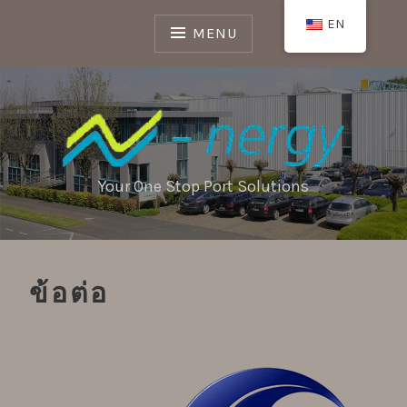
Skip
EN
to
MENU
content
Your One Stop Port Solutions
ข้อต่อ