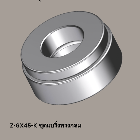
Z-GX45-K ชุดแบริ่งทรงกลม