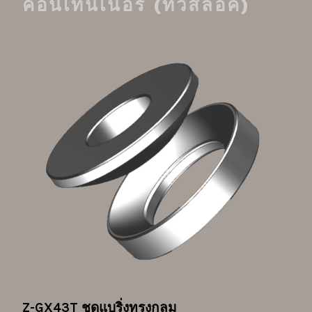
คอนเทนเนอร์ (ทวิสล็อค)
Z-GX43T ชุดแบริ่งทรงกลม