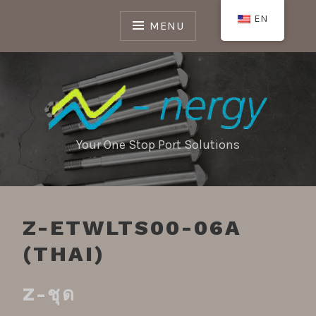
Skip
EN
to
MENU
content
Your One Stop Port Solutions
Z-ETWLTS00-06A
(THAI)
Z-
ชุด