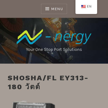
Skip
EN
to
MENU
content
Your One Stop Port Solutions
SHOSHA/FL EY313-
180 วัตต์