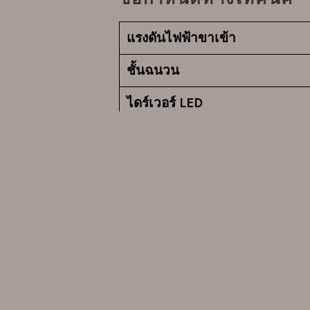
แรงดันไฟฟ้าขาเข้า
ชั้นฉนวน
ไดร์เวอร์ LED
ประเภท LED
อุณหภูมิสี
ดัชนีการแสดงผลสี (CRI)
ฟลักซ์ที่เหลือตลอดอายุการใช้งา