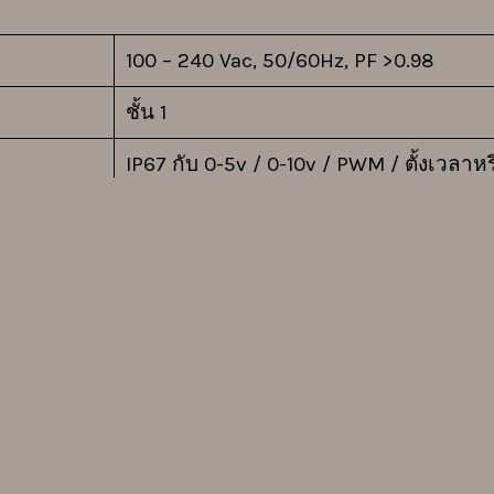
100 – 240 Vac, 50/60Hz, PF >0.98
ชั้น 1
IP67 กับ 0-5v / 0-10v / PWM / ตั้งเวลาหร
SMD 3535 กับ TM21 และ LM80
มาตรฐาน 5000K
(2200K, 3000K และอื่น ๆ ตามคำขอ)
Ra> 70
Ra> 80 หรือ 90 ตามคำขอ
น
(L70)> 50,000 ชั่วโมงที่ Ta: 45 ° C
เลนส์ PC 15 °, 38 °และ 60 ° IP66