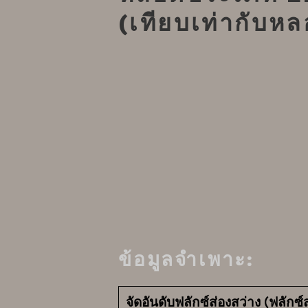
(เทียบเท่ากับห
ข้อมูลจำเพาะ:
จัดอันดับฟลักซ์ส่องสว่าง (ฟลักซ