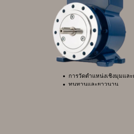
การวัดตำแหน่งเชิงมุมและ
ทนทานและยาวนาน
เพลาแข็งเพลากลวงรวมกั
ซิงเกิลเทิร์น, มัลติเทิร์น, 
รุ่น