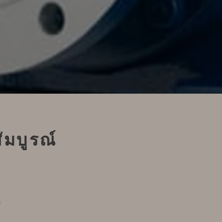
ัมบูรณ์