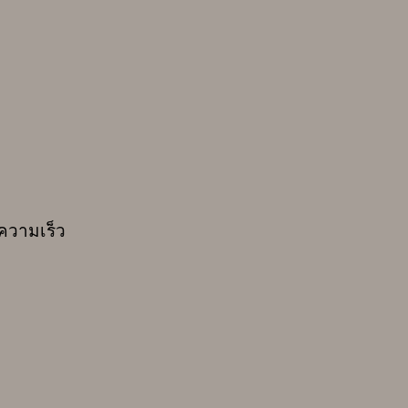
ความเร็ว
น
อินเทอร์เฟซที่แตกต่างกัน