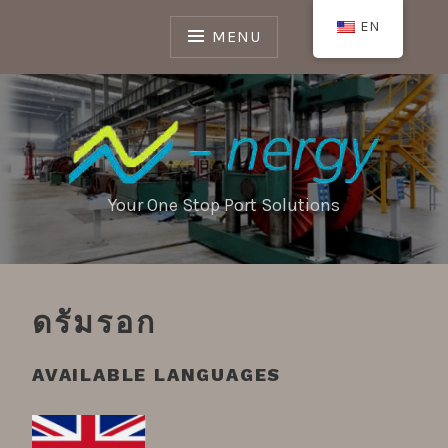
Skip
EN
to
MENU
content
Your One Stop Port Solutions
ดรัมรอก
AVAILABLE LANGUAGES