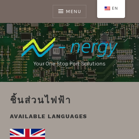
Skip
EN
to
MENU
content
Your One Stop Port Solutions
ชิ้นส่วนไฟฟ้า
AVAILABLE LANGUAGES