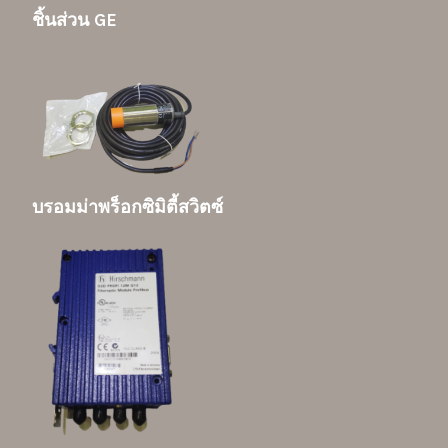
ชิ้นส่วน GE
บรอมม่าพร็อกซิมิตี้สวิตซ์