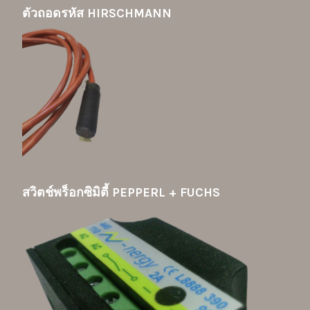
ตัวถอดรหัส HIRSCHMANN
สวิตช์พร็อกซิมิตี้ PEPPERL + FUCHS